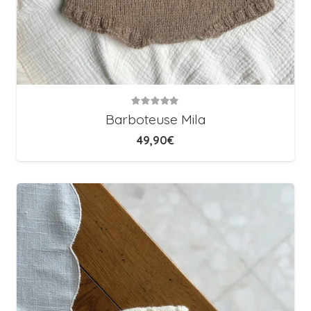
Note
5.00
sur 5
Barboteuse Mila
49,90
€