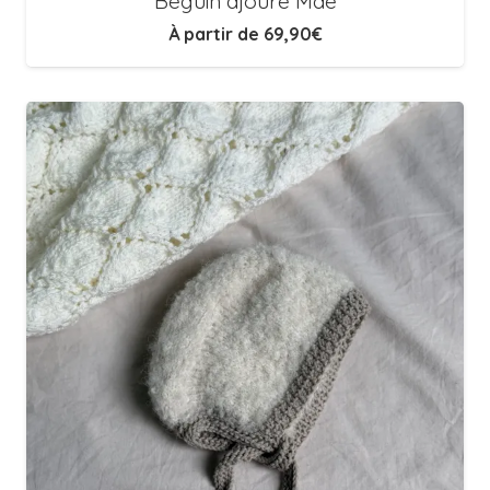
Béguin ajouré Maé
À partir de
69,90
€