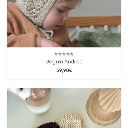
Note
5.00
sur 5
Béguin Andréa
59,90
€