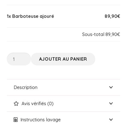
1x
Barboteuse ajouré
89,90€
Sous-total
89,90€
quantité
AJOUTER AU PANIER
de
Barboteuse
ajouré
Description
Avis vérifiés (0)
Instructions lavage