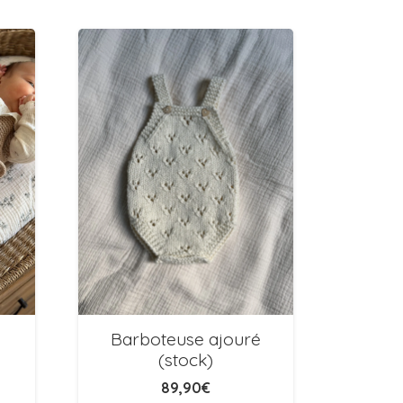
Barboteuse ajouré
Co
(stock)
89,90
€