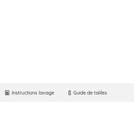
Béguin
Alpaga
Bouclé
(stock)
Instructions lavage
Guide de tailles