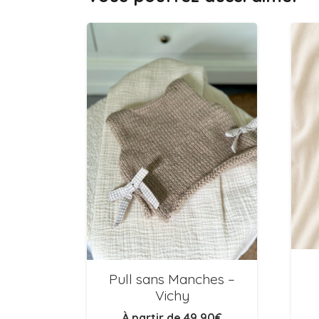
Pull sans Manches –
Vichy
À partir de
49,90
€