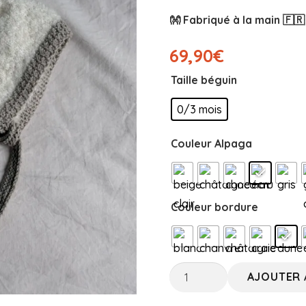
👐 Fabriqué à la main 🇫🇷
69,90
€
Taille béguin
0/3 mois
Couleur Alpaga
Couleur bordure
quantité
AJOUTER 
de