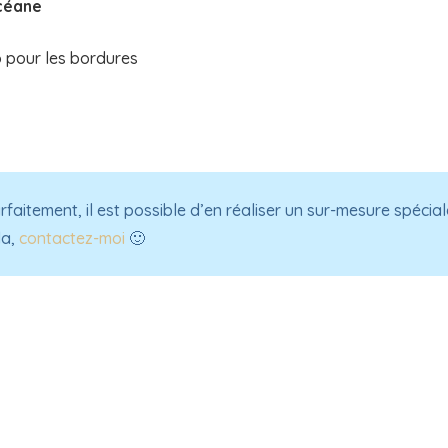
Océane
 pour les bordures
rfaitement, il est possible d’en réaliser un sur-mesure spéci
la,
contactez-moi
🙂