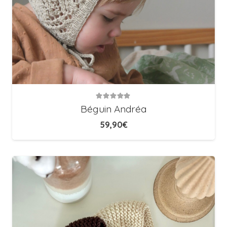
Note
5.00
sur 5
Béguin Andréa
59,90
€