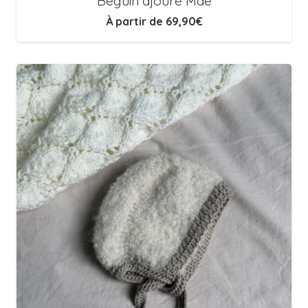
Béguin ajouré Maé
À partir de
69,90
€