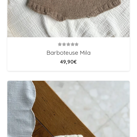
Note
5.00
sur 5
Barboteuse Mila
49,90
€