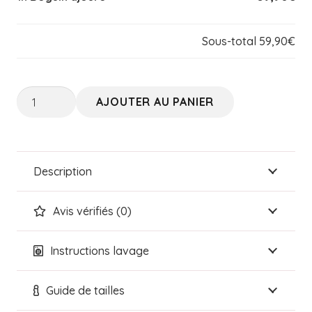
Sous-total
59,90€
quantité
AJOUTER AU PANIER
de
Béguin
ajouré
Description
Avis vérifiés (0)
Instructions lavage
Guide de tailles