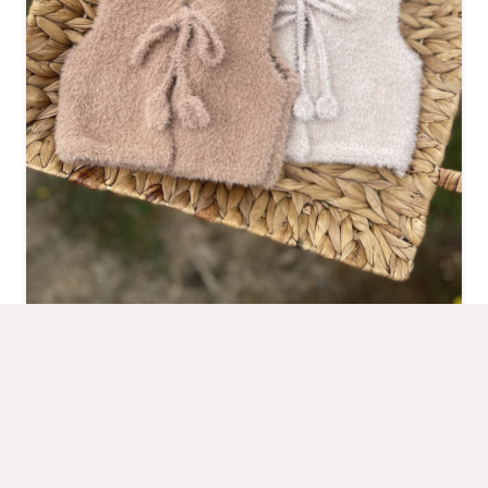
Note
5.00
sur 5
Gilet Hannae
À partir de
44,90
€