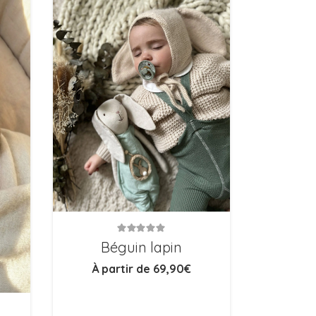
Note
5.00
sur 5
Béguin lapin
À partir de
69,90
€