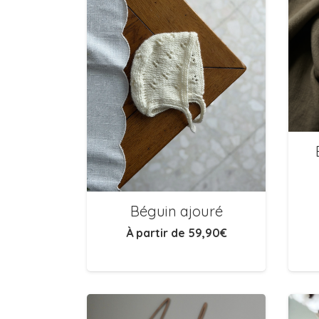
Béguin ajouré
À partir de
59,90
€