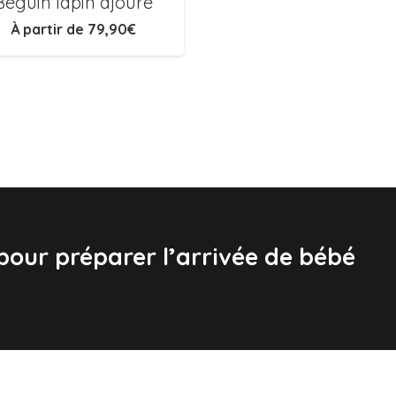
Béguin lapin ajouré
À partir de
79,90
€
 pour préparer l’arrivée de bébé