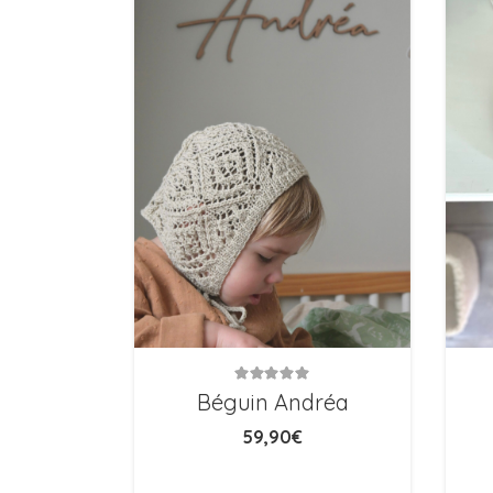
Note
5.00
sur 5
Béguin Andréa
59,90
€