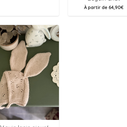
À partir de
64,90
€