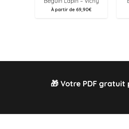
Béguin Lapin – Vichy
À partir de
69,90
€
🎁 Votre PDF gratuit