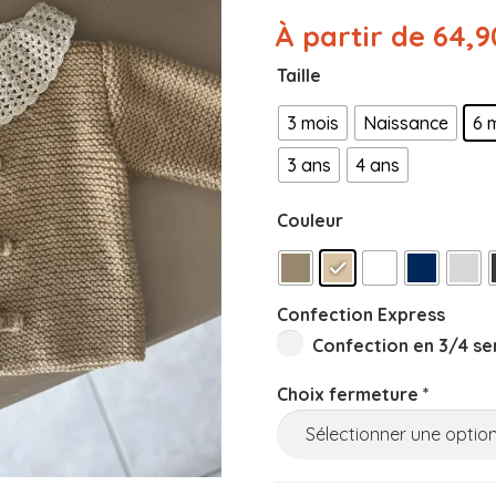
À partir de
64,9
Taille
3 mois
Naissance
6 
3 ans
4 ans
Couleur
Confection Express
Confection en 3/4 se
Choix fermeture
*