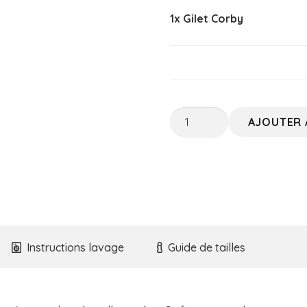
1x
Gilet Corby
quantité
AJOUTER 
de
Gilet
Corby
Instructions lavage
Guide de tailles