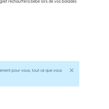
gilet réchauffera bébé lors de vos balades
alement pour vous, tout ce que vous