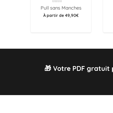
Note
5.00
sur 5
Pull sans Manches
À partir de
49,90
€
🎁 Votre PDF gratuit