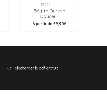
Bar
Note
5.00
sur 5
Béguin Ourson
Douceur
À partir de
59,90
€
👉 Télécharger le pdf gratuit