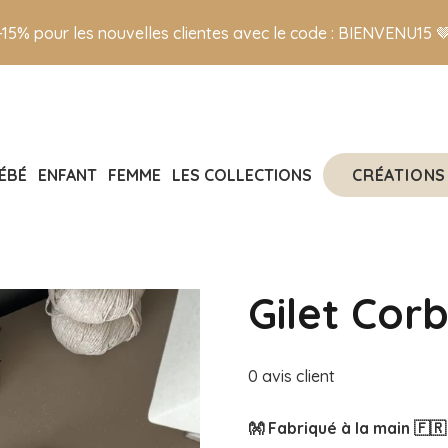
-15% pour les nouvelles clientes avec le code : BIENVENU15 
CRÉATIONS
ÉBÉ
ENFANT
FEMME
LES COLLECTIONS
Gilet Cor
0
avis client
👐 Fabriqué à la main 🇫🇷