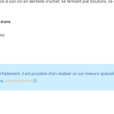
 à son col en dentelle crochet. Se fermant par boutons, ce 
Océane
ix)
rfaitement, il est possible d’en réaliser un sur-mesure spéci
la,
contactez-moi
🙂