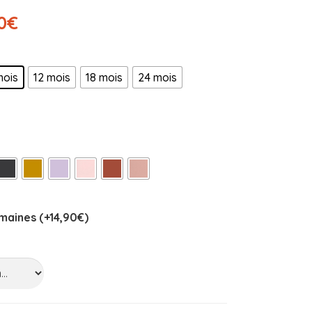
0
€
mois
12 mois
18 mois
24 mois
maines (+
14,90
€
)