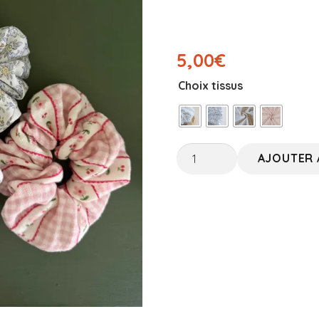
5,00
€
Choix tissus
quantité
AJOUTER 
de
Chouchous