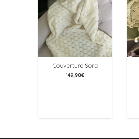
Couverture Sora
149,90
€
t
90
€