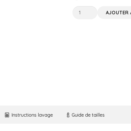
quantité
AJOUTER 
de
Body
Éden
Instructions lavage
Guide de tailles