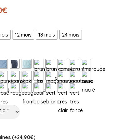
0
€
mois
12 mois
18 mois
24 mois
ines (+
24,90
€
)