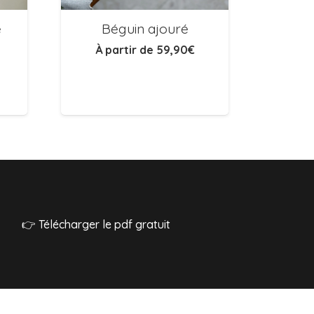
e
Béguin ajouré
À partir de
59,90
€
Cocon
👉 Télécharger le pdf gratuit