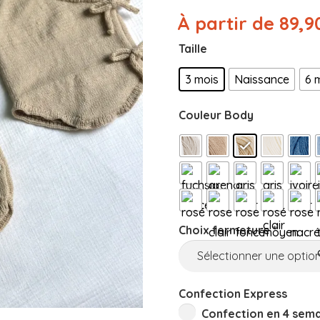
À partir de
89,9
Taille
3 mois
Naissance
6 
Couleur Body
Choix fermeture
*
Confection Express
Confection en 4 sema