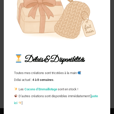
choisir
taille
bassin
0M
50
34
31
36
1M
54
35
33
39
3M
60
40
36
43
6M
67
44
41
46
Délais & Disponibilités
12M
74
45
43
48
18M
81
48
45
50
Toutes mes créations sont tricotées à la main
Délai actuel :
4 à 8 semaines
.
24M
88
51
48
53
Les
Cocons d’Emmaillotage
sont en stock !
36M
96
54
51
55
D’autres créations sont disponibles immédiatement [
juste
ici
]